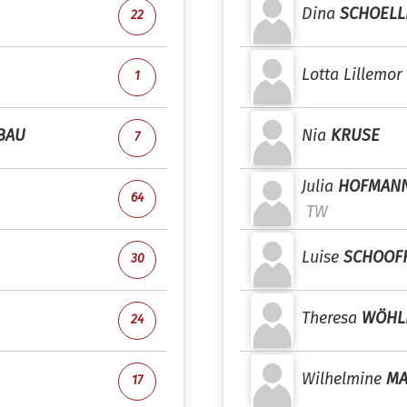
Dina
SCHOELL
22
Lotta Lillemor
1
BAU
Nia
KRUSE
7
Julia
HOFMAN
64
TW
Luise
SCHOOF
30
Theresa
WÖHL
24
Wilhelmine
MA
17