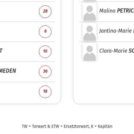
Malina
PETRI
28
Jantina-Marie
6
T
Clara-Marie
S
10
 MEDEN
36
18
TW = Torwart & ETW = Ersatztorwart, K = Kapitän