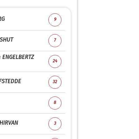
RG
9
SHUT
7
a
ENGELBERTZ
24
FSTEDDE
32
8
HIRVAN
3