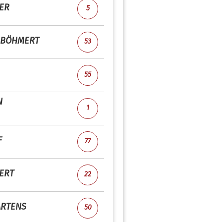
ER
5
BÖHMERT
53
55
N
1
F
77
ERT
22
RTENS
50