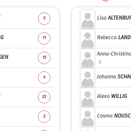
Lisa
ALTENBU
5
RG
Rebecca
LAND
11
Anna-Christin
GEN
15
K
Johanna
SCHA
4
K
Alexa
WILLIG
23
Cosma
NOUSC
2