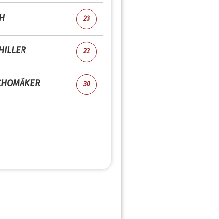
CH
23
HILLER
22
CHOMÄKER
30