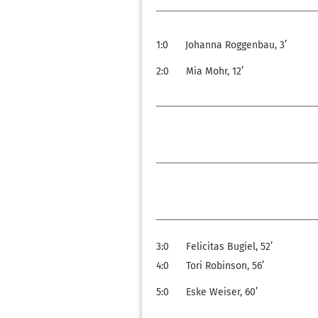
1:0
Johanna Roggenbau, 3’
2:0
Mia Mohr, 12’
3:0
Felicitas Bugiel, 52’
4:0
Tori Robinson, 56’
5:0
Eske Weiser, 60’