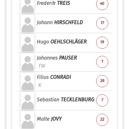
Frederik
TREIS
40
Johann
HIRSCHFELD
17
Hugo
OEHLSCHLÄGER
19
Johannes
PAUSER
1
TW
Filius
CONRADI
26
K
Sebastian
TECKLENBURG
7
Malte
JOVY
22