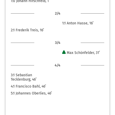
1:0
Johann Hirschfeld, 1’
2/4
1:1
Anton Hasse, 16’
2:1
Frederik Treis, 16’
3/4
Max Schönfelder, 31’
4/4
3:1
Sebastian
Tecklenburg, 46’
4:1
Francisco Bahl, 46’
5:1
Johannes Oberlies, 46’