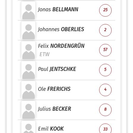
Jonas
BELLMANN
25
Johannes
OBERLIES
2
Felix
NORDENGRÜN
57
ETW
Paul
JENTSCHKE
5
Ole
FRERICHS
4
Julius
BECKER
8
Emil
KOOK
33