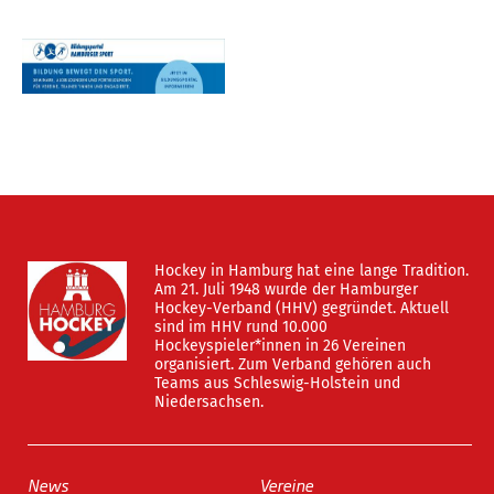
Hockey in Hamburg hat eine lange Tradition.
Am 21. Juli 1948 wurde der Hamburger
Hockey-Verband (HHV) gegründet. Aktuell
sind im HHV rund 10.000
Hockeyspieler*innen in 26 Vereinen
organisiert. Zum Verband gehören auch
Teams aus Schleswig-Holstein und
Niedersachsen.
News
Vereine