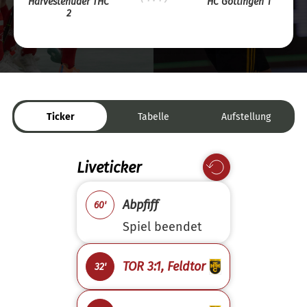
Harvestehuder THC
HC Göttingen 1
2
Ticker
Tabelle
Aufstellung
Liveticker
Abpfiff
60'
Spiel beendet
TOR 3:1, Feldtor
32'