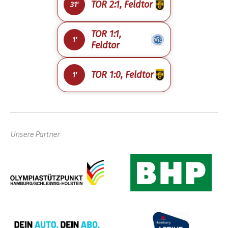
TOR 2:1, Feldtor
31'
TOR 1:1,
1'
Feldtor
TOR 1:0, Feldtor
1'
Unsere Partner