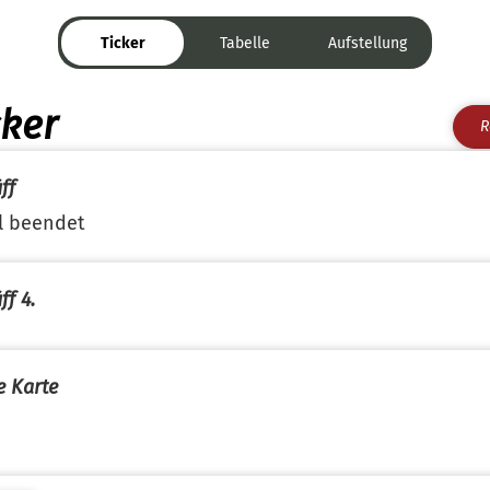
Ticker
Tabelle
Aufstellung
cker
R
ff
l beendet
ff 4.
e Karte