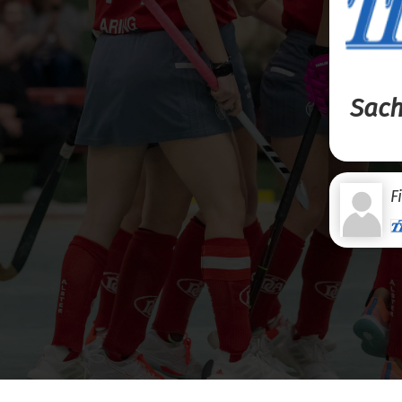
Sach
F