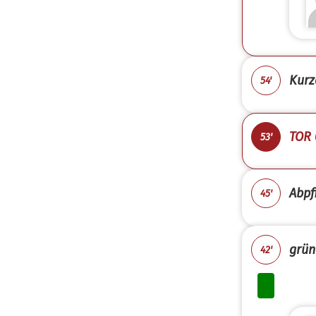
Kurz
54'
TOR 
53'
Abpfi
45'
grün
42'