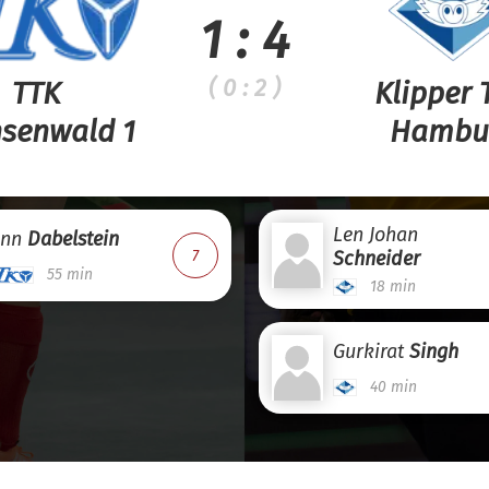
1 : 4
( 0 : 2 )
TTK
Klipper
senwald 1
Hambu
Len Johan
inn
Dabelstein
7
Schneider
55 min
18 min
Gurkirat
Singh
40 min