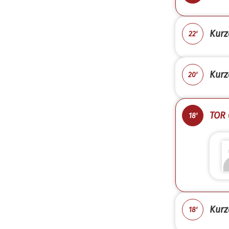
Kurz
22'
Kurz
20'
TOR 
18'
Kurz
18'