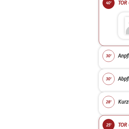
TOR 
40'
Anpfi
30'
Abpfi
30'
Kurz
28'
TOR 
25'