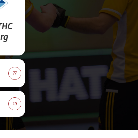
 THC
rg
77
10