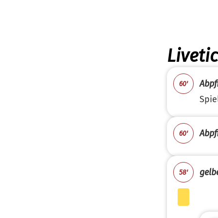
Liveti
Abpfi
60'
Spie
Abpfi
60'
gelb
58'