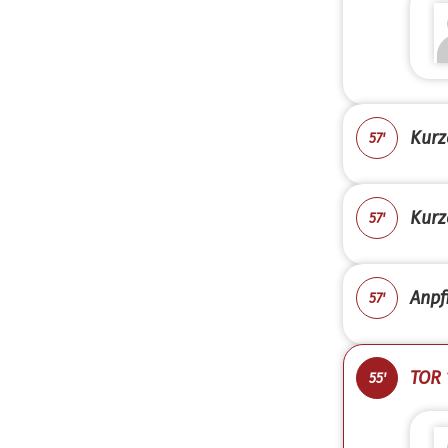
Kurz
57'
Kurz
57'
Anpfi
57'
TOR 
55'