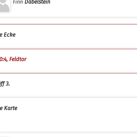
Finn
Dabelstein
e Ecke
0:4, Feldtor
ff 3.
e Karte