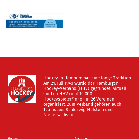
Hockey in Hamburg hat eine lange Tradition.
Am 21. Juli 1948 wurde der Hamburger
Hockey-Verband (HHV) gegründet. Aktuell
sind im HHV rund 10.000
Hockeyspieler*innen in 26 Vereinen
organisiert. Zum Verband gehören auch
Teams aus Schleswig-Holstein und
Niedersachsen.
News
Vereine