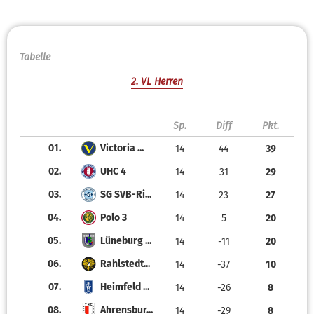
Tabelle
2. VL Herren
Sp.
Diff
Pkt.
01.
Victoria ...
14
44
39
02.
UHC 4
14
31
29
03.
SG SVB-Ri...
14
23
27
04.
Polo 3
14
5
20
05.
Lüneburg ...
14
-11
20
06.
Rahlstedt...
14
-37
10
07.
Heimfeld ...
14
-26
8
08.
Ahrensbur...
14
-29
8