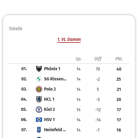
Tabelle
1. VL Damen
Sp.
Diff
Pkt.
01.
Phönix 1
14
70
40
02.
SG Rissen...
14
-2
25
03.
Polo 2
14
5
21
04.
HCL 1
14
-5
20
05.
Kiel 2
14
-12
17
06.
HSV 1
14
-14
17
07.
Heimfeld ...
14
-7
16