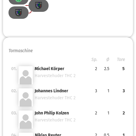
Tormaschine
Sp.
Ø
Tore
01.
Michael Körper
2
2.5
5
Harvestehuder THC 2
02.
Johannes Lindner
3
1
3
Harvestehuder THC 2
03.
John Philip Kolzen
2
1
2
Harvestehuder THC 2
04.
Niklas Reuter
2
0.5
1