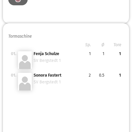
Tormaschine
Sp.
Ø
Tore
01.
Fenja Schulze
1
1
1
SV Bergstedt 1
01.
Sonora Fastert
2
0.5
1
SV Bergstedt 1