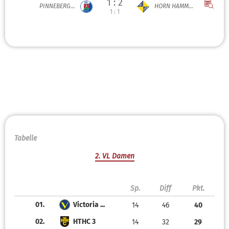
1 : 2
PINNEBERG...
HORN HAMM...
1 : 1
Tabelle
2. VL Damen
Sp.
Diff
Pkt.
01.
Victoria ...
14
46
40
02.
HTHC 3
14
32
29