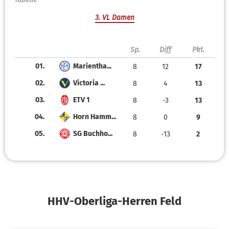
3. VL Damen
Sp.
Diff
Pkt.
01.
Marientha...
8
12
17
02.
Victoria ...
8
4
13
03.
ETV 1
8
-3
13
04.
Horn Hamm...
8
0
9
05.
SG Buchho...
8
-13
2
HHV-Oberliga-Herren Feld