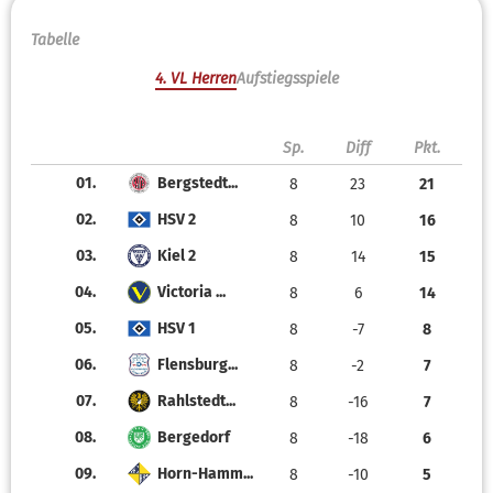
Tabelle
4. VL Herren
Aufstiegsspiele
Sp.
Diff
Pkt.
01.
Bergstedt...
8
23
21
02.
HSV 2
8
10
16
03.
Kiel 2
8
14
15
04.
Victoria ...
8
6
14
05.
HSV 1
8
-7
8
06.
Flensburg...
8
-2
7
07.
Rahlstedt...
8
-16
7
08.
Bergedorf
8
-18
6
09.
Horn-Hamm...
8
-10
5