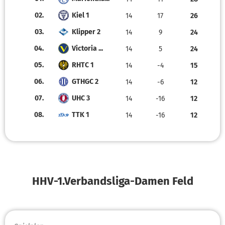
02.
Kiel 1
14
17
26
03.
Klipper 2
14
9
24
04.
Victoria ...
14
5
24
05.
RHTC 1
14
-4
15
06.
GTHGC 2
14
-6
12
07.
UHC 3
14
-16
12
08.
TTK 1
14
-16
12
HHV-1.Verbandsliga-Damen Feld