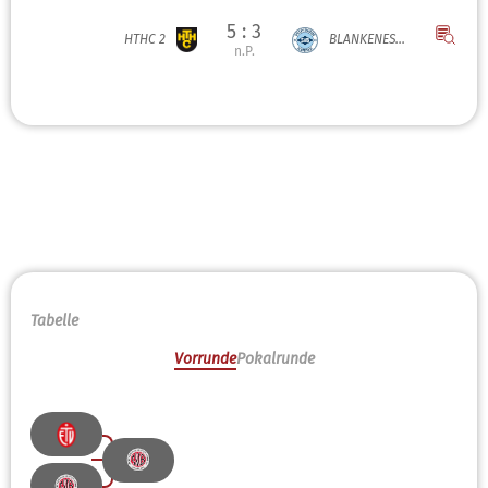
5 : 3
HTHC 2
BLANKENES...
n.P.
Tabelle
Vorrunde
Pokalrunde