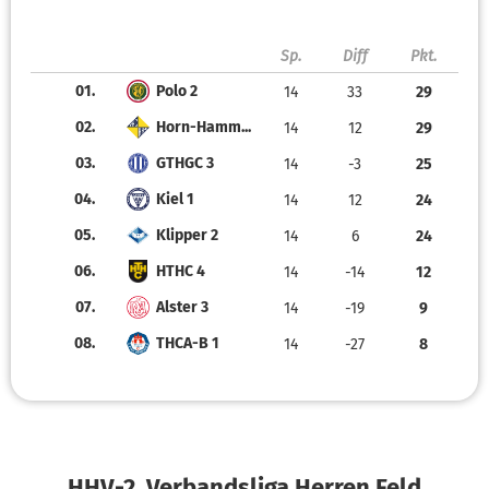
Sp.
Diff
Pkt.
01.
Polo 2
14
33
29
02.
Horn-Hamm...
14
12
29
03.
GTHGC 3
14
-3
25
04.
Kiel 1
14
12
24
05.
Klipper 2
14
6
24
06.
HTHC 4
14
-14
12
07.
Alster 3
14
-19
9
08.
THCA-B 1
14
-27
8
HHV-2. Verbandsliga Herren Feld