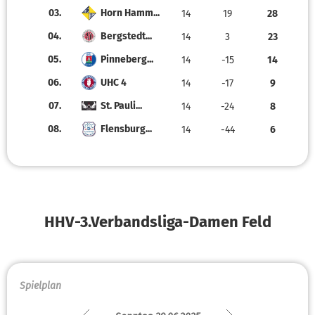
03.
Horn Hamm...
14
19
28
04.
Bergstedt...
14
3
23
05.
Pinneberg...
14
-15
14
06.
UHC 4
14
-17
9
07.
St. Pauli...
14
-24
8
08.
Flensburg...
14
-44
6
HHV-3.Verbandsliga-Damen Feld
Spielplan