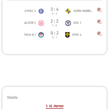
3 : 4
GTHGC 3
HORN-HAMM...
0 : 2
2 : 2
ALSTER 3
KIEL 1
1 : 0
0 : 2
THCA-B 1
HTHC 4
0 : 1
Tabelle
1. VL Herren