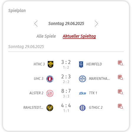
Spielplan
Sonntag 29.06.2025
Alle Spiele
Aktueller Spieltag
Sonntag 29.06.2025
3 : 2
HTHC 3
HEIMFELD
1 : 2
2 : 3
UHC 3
MARIENTHA...
2 : 2
8 : 7
ALSTER 2
TTK 1
3 : 3
4 : 4
RAHLSTEDT...
GTHGC 2
1 : 1