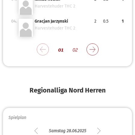
Harvestehuder THC 2
04.
Gracjan Jarzynski
2
0.5
1
Harvestehuder THC 2
01
02
Regionalliga Nord Herren
Spielplan
Samstag 28.06.2025