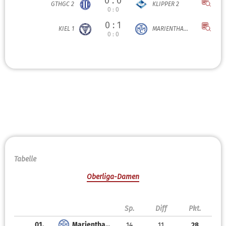
0 : 0
GTHGC 2
KLIPPER 2
0 : 0
0 : 1
KIEL 1
MARIENTHA...
0 : 0
Tabelle
Oberliga-Damen
Sp.
Diff
Pkt.
01.
Marientha...
14
11
28