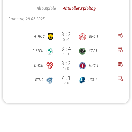
Alle Spiele
Aktueller Spieltag
Samstag 28.06.2025
3 : 2
HTHC 2
BHC 1
0 : 0
3 : 4
RISSEN
CZV 1
1 : 3
3 : 2
DHCH
UHC 2
1 : 0
7 : 1
BTHC
H78 1
3 : 0