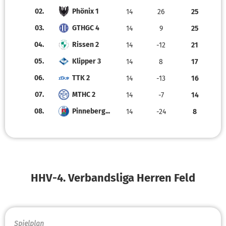
02.
Phönix 1
14
26
25
03.
GTHGC 4
14
9
25
04.
Rissen 2
14
-12
21
05.
Klipper 3
14
8
17
06.
TTK 2
14
-13
16
07.
MTHC 2
14
-7
14
08.
Pinneberg...
14
-24
8
HHV-4. Verbandsliga Herren Feld
Spielplan