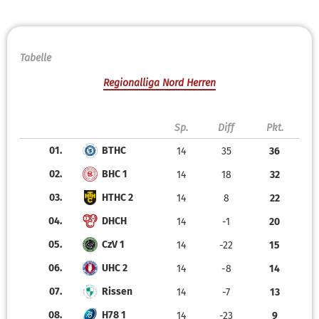
Tabelle
Regionalliga Nord Herren
Sp.
Diff
Pkt.
01.
BTHC
14
35
36
02.
BHC 1
14
18
32
03.
HTHC 2
14
8
22
04.
DHCH
14
-1
20
05.
CzV 1
14
-22
15
06.
UHC 2
14
-8
14
07.
Rissen
14
-7
13
08.
H78 1
14
-23
9