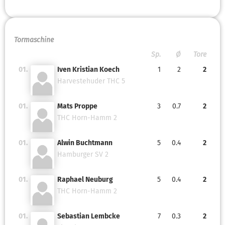
Tormaschine
Sp.
Ø
Tore
01.
Iven Kristian Koech
1
2
2
Harvestehuder THC 5
01.
Mats Proppe
3
0.7
2
THC Horn-Hamm 2
01.
Alwin Buchtmann
5
0.4
2
Hamburger SV 2
01.
Raphael Neuburg
5
0.4
2
THC Horn-Hamm 2
01.
Sebastian Lembcke
7
0.3
2