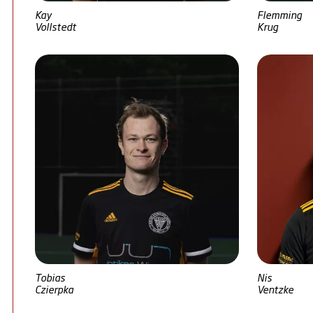
Kay
Flemming
Vollstedt
Krug
Tobias
Nis
Czierpka
Ventzke