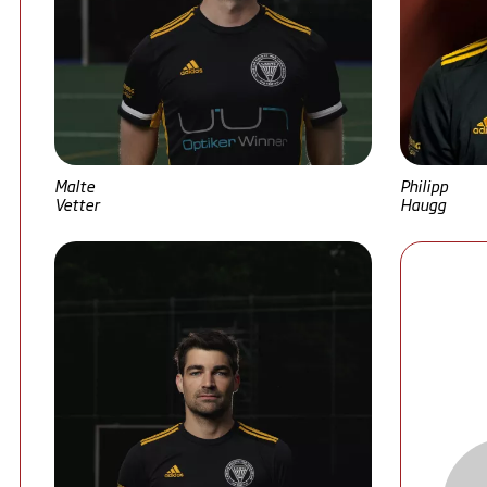
Malte
Philipp
Vetter
Haugg