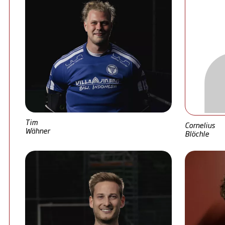
Tim
Cornelius
Wähner
Blöchle