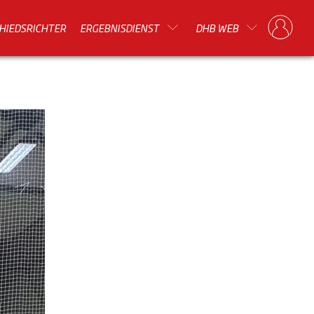
HIEDSRICHTER
ERGEBNISDIENST
DHB WEB