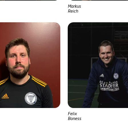
Markus
Reich
Felix
Boness