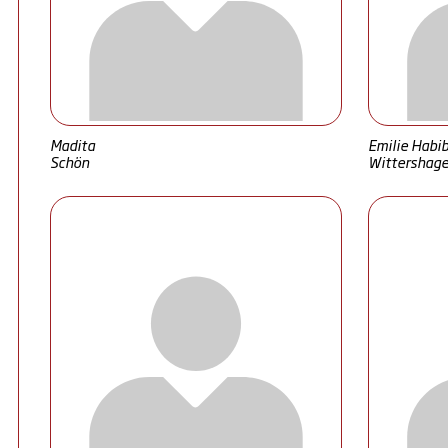
Madita
Emilie Habi
Schön
Wittershag