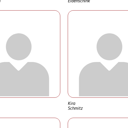
n
Eidenschink
Kira
Schmitz