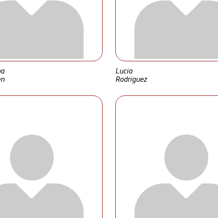
ba
Lucia
en
Rodriguez