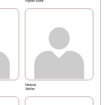
Fafian Stark
Helena
Vatter