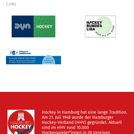
Links
Hockey in Hamburg hat eine lange Tradition.
Am 21. Juli 1948 wurde der Hamburger
Hockey-Verband (HHV) gegründet. Aktuell
sind im HHV rund 10.000
Hockeyspieler*innen in 26 Vereinen