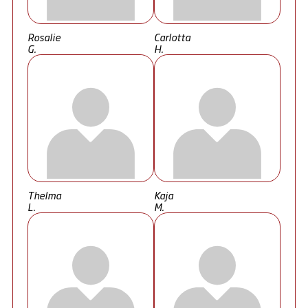
Rosalie
Carlotta
G.
H.
Thelma
Kaja
L.
M.