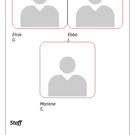
Elise
Ebba
G.
J.
Marlene
S.
Staff