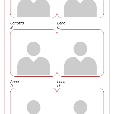
Carlotta
Lena
B.
G.
Anna
Lena
B.
H.