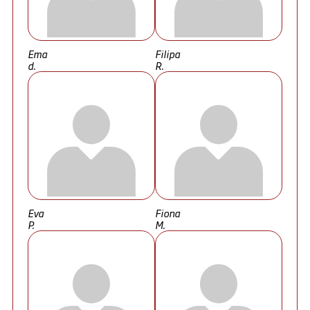
Ema
Filipa
d.
R.
Eva
Fiona
P.
M.