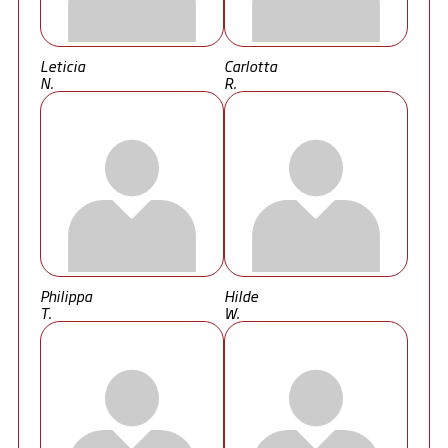
Leticia
Carlotta
N.
R.
Philippa
Hilde
T.
W.