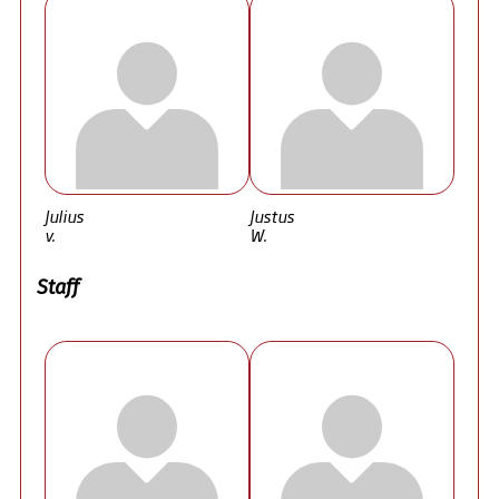
Julius
Justus
v.
W.
Staff