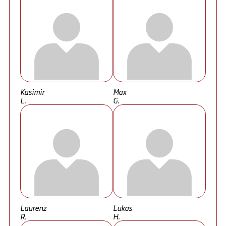
Kasimir
Max
L.
G.
Laurenz
Lukas
R.
H.