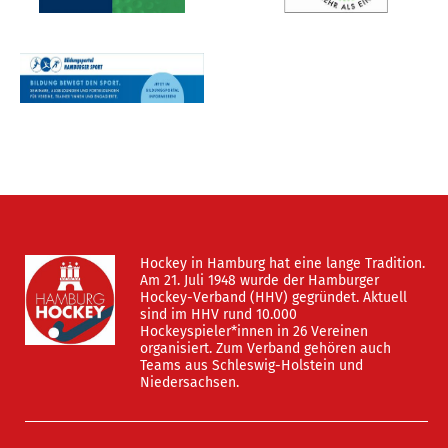
Hockey in Hamburg hat eine lange Tradition.
Am 21. Juli 1948 wurde der Hamburger
Hockey-Verband (HHV) gegründet. Aktuell
sind im HHV rund 10.000
Hockeyspieler*innen in 26 Vereinen
organisiert. Zum Verband gehören auch
Teams aus Schleswig-Holstein und
Niedersachsen.