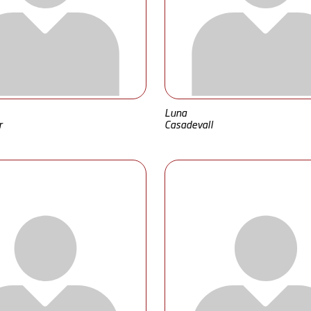
Luna
r
Casadevall