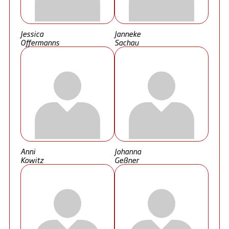
Jessica
Janneke
Offermanns
Sachau
Anni
Johanna
Kowitz
Geßner