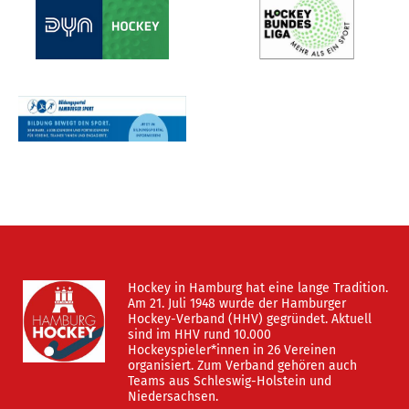
Hockey in Hamburg hat eine lange Tradition.
Am 21. Juli 1948 wurde der Hamburger
Hockey-Verband (HHV) gegründet. Aktuell
sind im HHV rund 10.000
Hockeyspieler*innen in 26 Vereinen
organisiert. Zum Verband gehören auch
Teams aus Schleswig-Holstein und
Niedersachsen.