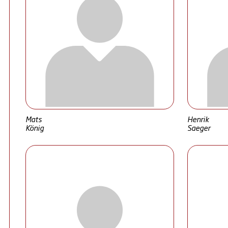
Mats
Henrik
König
Saeger