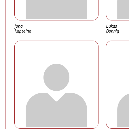
Jona
Lukas
Kapteina
Donnig