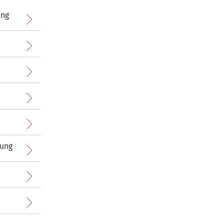
ung
lung