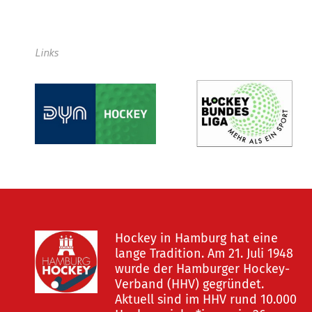
Links
Hockey in Hamburg hat eine
lange Tradition. Am 21. Juli 1948
wurde der Hamburger Hockey-
Verband (HHV) gegründet.
Aktuell sind im HHV rund 10.000