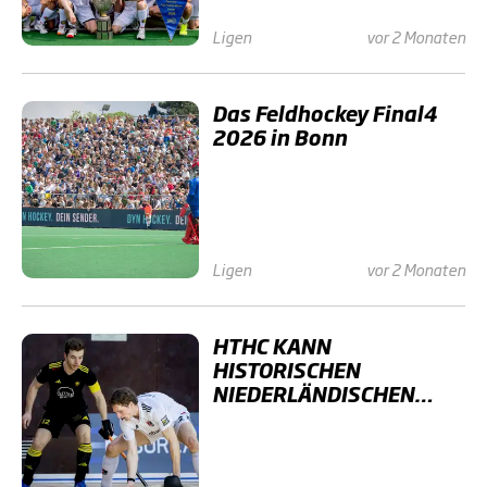
Ligen
vor 2 Monaten
Das Feldhockey Final4
2026 in Bonn
Ligen
vor 2 Monaten
HTHC KANN
HISTORISCHEN
NIEDERLÄNDISCHEN
ERFOLG NICHT
VERHINDERN