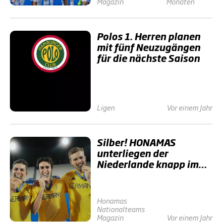
Magazin
Monaten
Polos 1. Herren planen
mit fünf Neuzugängen
für die nächste Saison
Ligen
Vor einem Jahr
Silber! HONAMAS
unterliegen der
Niederlande knapp im
Penalty-Shootout
Honamas
Nationalteams
Magazin
Vor einem Jahr