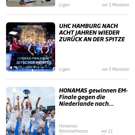
Ligen
vor 5 Monaten
UHC HAMBURG NACH
ACHT JAHREN WIEDER
ZURÜCK AN DER SPITZE
Ligen
vor 5 Monaten
HONAMAS gewinnen EM-
Finale gegen die
Niederlande nach
Penalties
Honamas
Nationalteams
vor 11