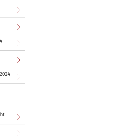
24
.2024
cht