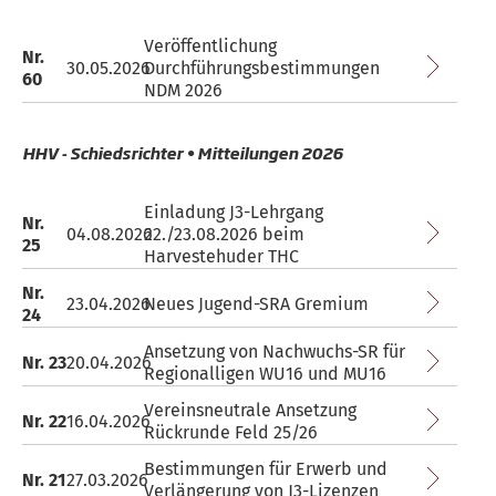
Veröffentlichung
Nr.
30.05.2026
Durchführungsbestimmungen
60
NDM 2026
HHV - Schiedsrichter • Mitteilungen 2026
Einladung J3-Lehrgang
Nr.
04.08.2026
22./23.08.2026 beim
25
Harvestehuder THC
Nr.
23.04.2026
Neues Jugend-SRA Gremium
24
Ansetzung von Nachwuchs-SR für
Nr. 23
20.04.2026
Regionalligen WU16 und MU16
Vereinsneutrale Ansetzung
Nr. 22
16.04.2026
Rückrunde Feld 25/26
Bestimmungen für Erwerb und
Nr. 21
27.03.2026
Verlängerung von J3-Lizenzen