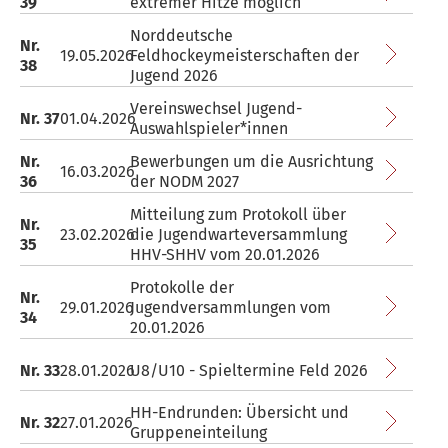
39
extremer Hitze möglich
Norddeutsche
Nr.
19.05.2026
Feldhockeymeisterschaften der
38
Jugend 2026
Vereinswechsel Jugend-
Nr. 37
01.04.2026
Auswahlspieler*innen
Nr.
Bewerbungen um die Ausrichtung
16.03.2026
36
der NODM 2027
Mitteilung zum Protokoll über
Nr.
23.02.2026
die Jugendwarteversammlung
35
HHV-SHHV vom 20.01.2026
Protokolle der
Nr.
29.01.2026
Jugendversammlungen vom
34
20.01.2026
Nr. 33
28.01.2026
U8/U10 - Spieltermine Feld 2026
HH-Endrunden: Übersicht und
Nr. 32
27.01.2026
Gruppeneinteilung